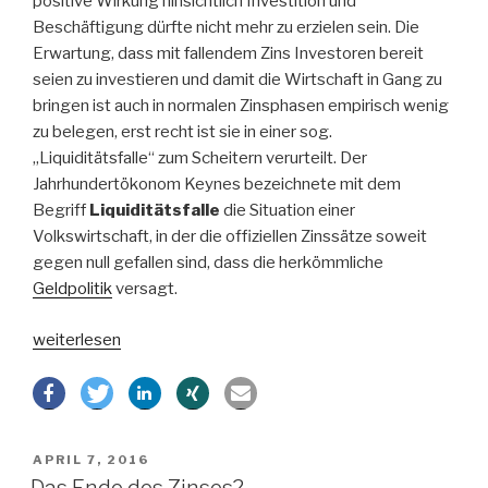
positive Wirkung hinsichtlich Investition und
Beschäftigung dürfte nicht mehr zu erzielen sein. Die
Erwartung, dass mit fallendem Zins Investoren bereit
seien zu investieren und damit die Wirtschaft in Gang zu
bringen ist auch in normalen Zinsphasen empirisch wenig
zu belegen, erst recht ist sie in einer sog.
„Liquiditätsfalle“ zum Scheitern verurteilt. Der
Jahrhundertökonom Keynes bezeichnete mit dem
Begriff
Liquiditätsfalle
die Situation einer
Volkswirtschaft, in der die offiziellen Zinssätze soweit
gegen null gefallen sind, dass die herkömmliche
Geldpolitik
versagt.
„Ökonomische
weiterlesen
Ursachen
der
europäischen
Krise“
VERÖFFENTLICHT
APRIL 7, 2016
AM