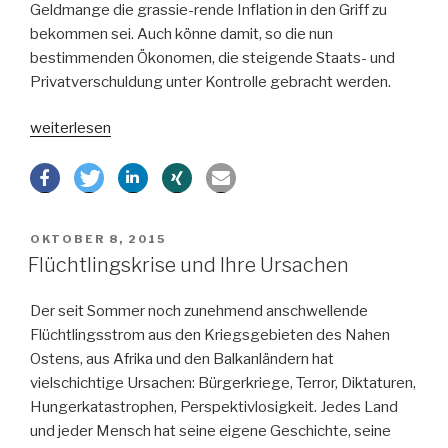
Geldmange die grassie-rende Inflation in den Griff zu
bekommen sei. Auch könne damit, so die nun
bestimmenden Ökonomen, die steigende Staats- und
Privatverschuldung unter Kontrolle gebracht werden.
„Warum
weiterlesen
die
Zinsen
immer
weiter
VERÖFFENTLICHT
OKTOBER 8, 2015
fallen“
AM
Flüchtlingskrise und Ihre Ursachen
Der seit Sommer noch zunehmend anschwellende
Flüchtlingsstrom aus den Kriegsgebieten des Nahen
Ostens, aus Afrika und den Balkanländern hat
vielschichtige Ursachen: Bürgerkriege, Terror, Diktaturen,
Hungerkatastrophen, Perspektivlosigkeit. Jedes Land
und jeder Mensch hat seine eigene Geschichte, seine