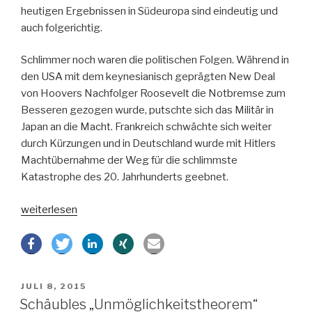
heutigen Ergebnissen in Südeuropa sind eindeutig und
auch folgerichtig.
Schlimmer noch waren die politischen Folgen. Während in
den USA mit dem keynesianisch geprägten New Deal
von Hoovers Nachfolger Roosevelt die Notbremse zum
Besseren gezogen wurde, putschte sich das Militär in
Japan an die Macht. Frankreich schwächte sich weiter
durch Kürzungen und in Deutschland wurde mit Hitlers
Machtübernahme der Weg für die schlimmste
Katastrophe des 20. Jahrhunderts geebnet.
„Griechenlandrettung
weiterlesen
–
ein
einziges
Desaster“
VERÖFFENTLICHT
JULI 8, 2015
AM
Schäubles „Unmöglichkeitstheorem“