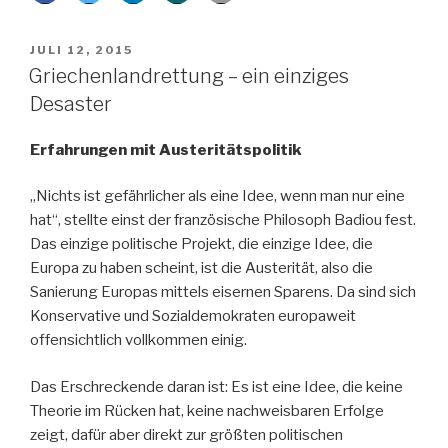
Ursachen“
VERÖFFENTLICHT
JULI 12, 2015
AM
Griechenlandrettung – ein einziges
Desaster
Erfahrungen mit Austeritätspolitik
„Nichts ist gefährlicher als eine Idee, wenn man nur eine
hat“, stellte einst der französische Philosoph Badiou fest.
Das einzige politische Projekt, die einzige Idee, die
Europa zu haben scheint, ist die Austerität, also die
Sanierung Europas mittels eisernen Sparens. Da sind sich
Konservative und Sozialdemokraten europaweit
offensichtlich vollkommen einig.
Das Erschreckende daran ist: Es ist eine Idee, die keine
Theorie im Rücken hat, keine nachweisbaren Erfolge
zeigt, dafür aber direkt zur größten politischen