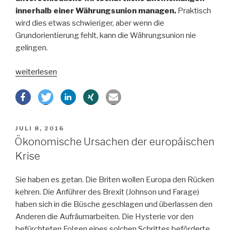
innerhalb einer Währungsunion managen.
Praktisch
wird dies etwas schwieriger, aber wenn die
Grundorientierung fehlt, kann die Währungsunion nie
gelingen.
„Warum
weiterlesen
der
Euro
scheitern
muss“
VERÖFFENTLICHT
JULI 8, 2016
AM
Ökonomische Ursachen der europäischen
Krise
Sie haben es getan. Die Briten wollen Europa den Rücken
kehren. Die Anführer des Brexit (Johnson und Farage)
haben sich in die Büsche geschlagen und überlassen den
Anderen die Aufräumarbeiten. Die Hysterie vor den
befürchteten Folgen eines solchen Schrittes beförderte