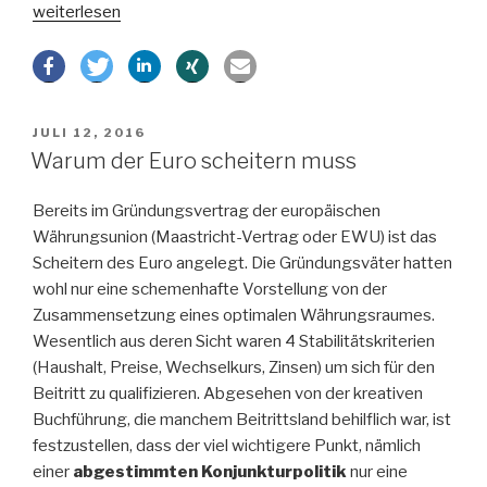
„Deutsche
weiterlesen
Bank
–
Krise
in
VERÖFFENTLICHT
JULI 12, 2016
der
AM
Warum der Euro scheitern muss
Dauerschleife“
Bereits im Gründungsvertrag der europäischen
Währungsunion (Maastricht-Vertrag oder EWU) ist das
Scheitern des Euro angelegt. Die Gründungsväter hatten
wohl nur eine schemenhafte Vorstellung von der
Zusammensetzung eines optimalen Währungsraumes.
Wesentlich aus deren Sicht waren 4 Stabilitätskriterien
(Haushalt, Preise, Wechselkurs, Zinsen) um sich für den
Beitritt zu qualifizieren. Abgesehen von der kreativen
Buchführung, die manchem Beitrittsland behilflich war, ist
festzustellen, dass der viel wichtigere Punkt, nämlich
einer
abgestimmten Konjunkturpolitik
nur eine