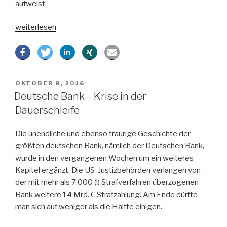
aufweist.
„Ahnungsloser
weiterlesen
Sachverständiger
beim
Thema
Altersvorsorge“
VERÖFFENTLICHT
OKTOBER 8, 2016
AM
Deutsche Bank – Krise in der
Dauerschleife
Die unendliche und ebenso traurige Geschichte der
größten deutschen Bank, nämlich der Deutschen Bank,
wurde in den vergangenen Wochen um ein weiteres
Kapitel ergänzt. Die US-Justizbehörden verlangen von
der mit mehr als 7.000 (!) Strafverfahren überzogenen
Bank weitere 14 Mrd. € Strafzahlung. Am Ende dürfte
man sich auf weniger als die Hälfte einigen.