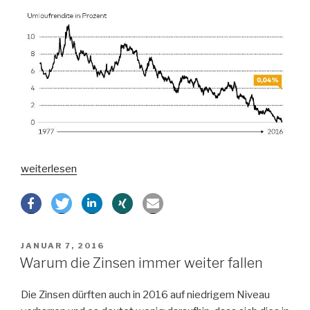
„Das
weiterlesen
Ende
des
Zinses?“
VERÖFFENTLICHT
JANUAR 7, 2016
AM
Warum die Zinsen immer weiter fallen
Die Zinsen dürften auch in 2016 auf niedrigem Niveau