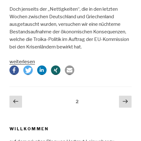
Doch jenseits der „Nettigkeiten“, die in den letzten
Wochen zwischen Deutschland und Griechenland
ausgetauscht wurden, versuchen wir eine nüchterne
Bestandsaufnahme der ökonomischen Konsequenzen,
welche die Troika-Politik im Auftrag der EU-Kommission
bei den Krisenländern bewirkt hat.
„Die
weiterlesen
europäische
Idee
am
Wendepunkt“
Beitragsnavigation
Vorherige
Näch
Seite
2
Seite
Seit
WILLKOMMEN