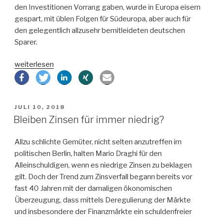
den Investitionen Vorrang gaben, wurde in Europa eisern
gespart, mit üblen Folgen für Südeuropa, aber auch für
den gelegentlich allzusehr bemitleideten deutschen
Sparer.
„Wie
weiterlesen
kommen
wir
raus
VERÖFFENTLICHT
JULI 10, 2018
aus
AM
Bleiben Zinsen für immer niedrig?
Negativzinsen?“
Allzu schlichte Gemüter, nicht selten anzutreffen im
politischen Berlin, halten Mario Draghi für den
Alleinschuldigen, wenn es niedrige Zinsen zu beklagen
gilt. Doch der Trend zum Zinsverfall begann bereits vor
fast 40 Jahren mit der damaligen ökonomischen
Überzeugung, dass mittels Deregulierung der Märkte
und insbesondere der Finanzmärkte ein schuldenfreier