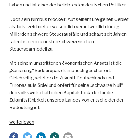
haben und ist einer der beliebtesten deutschen Politiker.
Doch sein Nimbus bröckelt. Auf seinem ureigenen Gebiet
als Jurist zeichnet er wesentlich verantwortlich für zig
Milliarden schwere Steuerausfälle und schaut seit Jahren
tatenlos dem neuesten schweizerischen
Steuersparmodell zu.
Mit seinem umstrittenen ökonomischen Ansatz ist die
„Sanierung“ Südeuropas dramatisch gescheitert.
Gleichzeitig setzt er die Zukunft Deutschlands und
Europas aufs Spiel und opfert für seine „schwarze Null“
den volkswirtschaftlichen Kapitalstock, der für die
Zukunftsfähigkeit unseres Landes von entscheidender
Bedeutung ist.
„Dr.
weiterlesen
Schäuble
–