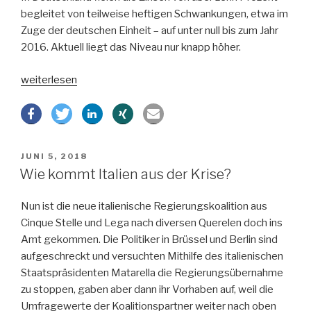
begleitet von teilweise heftigen Schwankungen, etwa im
Zuge der deutschen Einheit – auf unter null bis zum Jahr
2016. Aktuell liegt das Niveau nur knapp höher.
„Bleiben
weiterlesen
Zinsen
für
immer
niedrig?“
VERÖFFENTLICHT
JUNI 5, 2018
AM
Wie kommt Italien aus der Krise?
Nun ist die neue italienische Regierungskoalition aus
Cinque Stelle und Lega nach diversen Querelen doch ins
Amt gekommen. Die Politiker in Brüssel und Berlin sind
aufgeschreckt und versuchten Mithilfe des italienischen
Staatspräsidenten Matarella die Regierungsübernahme
zu stoppen, gaben aber dann ihr Vorhaben auf, weil die
Umfragewerte der Koalitionspartner weiter nach oben