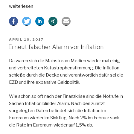
„Erleichterung
weiterlesen
in
Europa
–
Macron
VERÖFFENTLICHT
APRIL 10, 2017
gewinnt
AM
Erneut falscher Alarm vor Inflation
französische
Wahl“
Da waren sich die Mainstream Medien wieder mal einig
und verbreiteten Katastrophenstimmung. Die Inflation
schieße durch die Decke und verantwortlich dafür sei die
EZB und ihre expansive Geldpolitik.
Wie schon so oft nach der Finanzkrise sind die Notrufe in
Sachen Inflation blinder Alarm. Nach den zuletzt
vorgelegten Daten befindet sich die Inflation im
Euroraum wieder im Sinkflug. Nach 2% im Februar sank
die Rate im Euroraum wieder auf 1,5% ab.