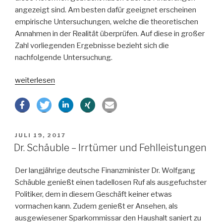
angezeigt sind. Am besten dafür geeignet erscheinen
empirische Untersuchungen, welche die theoretischen
Annahmen in der Realität überprüfen. Auf diese in großer
Zahl vorliegenden Ergebnisse bezieht sich die
nachfolgende Untersuchung.
„Vom
weiterlesen
Nutzen
von
Arbeitsmarktreformen“
VERÖFFENTLICHT
JULI 19, 2017
AM
Dr. Schäuble – Irrtümer und Fehlleistungen
Der langjährige deutsche Finanzminister Dr. Wolfgang
Schäuble genießt einen tadellosen Ruf als ausgefuchster
Politiker, dem in diesem Geschäft keiner etwas
vormachen kann. Zudem genießt er Ansehen, als
ausgewiesener Sparkommissar den Haushalt saniert zu