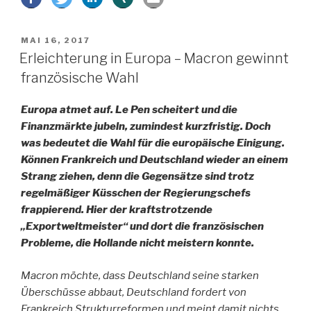
Irrtümer
und
VERÖFFENTLICHT
MAI 16, 2017
Fehlleistungen“
AM
Erleichterung in Europa – Macron gewinnt
französische Wahl
Europa atmet auf. Le Pen scheitert und die
Finanzmärkte jubeln, zumindest kurzfristig. Doch
was bedeutet die Wahl für die europäische Einigung.
Können Frankreich und Deutschland wieder an einem
Strang ziehen, denn die Gegensätze sind trotz
regelmäßiger Küsschen der Regierungschefs
frappierend. Hier der kraftstrotzende
„Exportweltmeister“ und dort die französischen
Probleme, die Hollande nicht meistern konnte.
Macron möchte, dass Deutschland seine starken
Überschüsse abbaut, Deutschland fordert von
Frankreich Strukturreformen und meint damit nichts