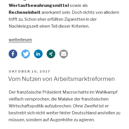
Wertaufbewahrungsmittel
sowie als
Recheneinheit
anerkannt sein. Doch nichts von alledem
trifft zu. Schon eher erfüllten Zigaretten in der
Nachkriegszeit einen Teil dieser Kriterien.
„Gier
weiterlesen
frisst
Hirn
–
Bitcoin
VERÖFFENTLICHT
OKTOBER 10, 2017
oder
AM
Vom Nutzen von Arbeitsmarktreformen
wie
man
Der französische Präsident Macron hatte im Wahlkampf
den
vielfach versprochen, die Malaise der französischen
Verstand
Wirtschaftspolitik aufzubrechen. Ohne Zweifel ist er
verliert“
bestrebt sich nicht weiter hinter Deutschland anstellen zu
müssen, sondern auf Augenhöhe zu agieren.