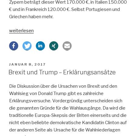
Zypern beträgt dieser Wert 170.000 €, in Italien 150.000
€ und in Frankreich 120.000 €. Selbst Portugiesen und
Griechen haben mehr.
„Vermögen
weiterlesen
der
Deutschen
geringer
als
VERÖFFENTLICHT
JANUAR 8, 2017
das
AM
Brexit und Trump – Erklärungsansätze
der
anderen
Die Diskussion über die Ursachen von Brexit und den
Europäer“
Wahlsieg von Donald Trump gibt es zahlreiche
Erklärungsversuche. Vordergründig unterscheiden sich
die genannten Gründe für die Wahlausgänge. Da wird die
traditionelle Europa-Skepsis der Briten einerseits und die
nicht eben beliebte demokratische Kandidatin Clinton auf
der anderen Seite als Ursache für die Wahlniederlagen