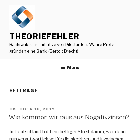
Zum
Inhalt
springen
THEORIEFEHLER
Bankraub: eine Initiative von Dilettanten. Wahre Profis
gründen eine Bank. (Bertolt Brecht)
Menü
BEITRÄGE
VERÖFFENTLICHT
OKTOBER 18, 2019
AM
Wie kommen wir raus aus Negativzinsen?
In Deutschland tobt ein heftiger Streit darum, wer denn
nun verantwortlich sei für die niedrigen und inzwischen