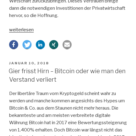
Wirtschaft zurückzubringen. Dieses Vertrauen bringe
dann die notwendigen Investitionen der Privatwirtschaft
hervor, so die Hoffnung.
„Wie
weiterlesen
kommt
Italien
aus
der
VERÖFFENTLICHT
JANUAR 10, 2018
Krise?“
AM
Gier frisst Hirn – Bitcoin oder wie man den
Verstand verliert
Der libertäre Traum vom Kryptogeld scheint wahr zu
werden und manche kommen angesichts des Hypes um
Bitcoin & Co. aus dem Staunen nicht mehr heraus. Die
bekannteste und am meisten verbreitete digitale
Währung Bitcoin hat in 2017 eine Bewertungssteigerung
von 1.400% erhalten. Doch Bitcoin war längst nicht das