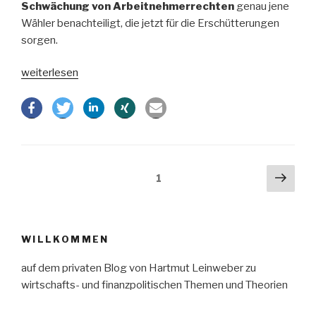
Schwächung von Arbeitnehmerrechten
genau jene
Wähler benachteiligt, die jetzt für die Erschütterungen
sorgen.
„Brexit
weiterlesen
und
Trump
–
Erklärungsansätze“
Beitragsnavigation
Näch
Seite
1
Seit
WILLKOMMEN
auf dem privaten Blog von Hartmut Leinweber zu
wirtschafts- und finanzpolitischen Themen und Theorien