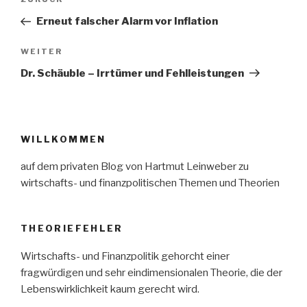
Vorheriger
Beitrag
Erneut falscher Alarm vor Inflation
Nächster
WEITER
Beitrag
Dr. Schäuble – Irrtümer und Fehlleistungen
WILLKOMMEN
auf dem privaten Blog von Hartmut Leinweber zu
wirtschafts- und finanzpolitischen Themen und Theorien
THEORIEFEHLER
Wirtschafts- und Finanzpolitik gehorcht einer
fragwürdigen und sehr eindimensionalen Theorie, die der
Lebenswirklichkeit kaum gerecht wird.