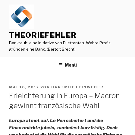
Zum
Inhalt
springen
THEORIEFEHLER
Bankraub: eine Initiative von Dilettanten. Wahre Profis
gründen eine Bank. (Bertolt Brecht)
Menü
VERÖFFENTLICHT
MAI 16, 2017
VON
HARTMUT LEINWEBER
AM
Erleichterung in Europa – Macron
gewinnt französische Wahl
Europa atmet auf. Le Pen scheitert und die
Finanzmärkte jubeln, zumindest kurzfristig. Doch