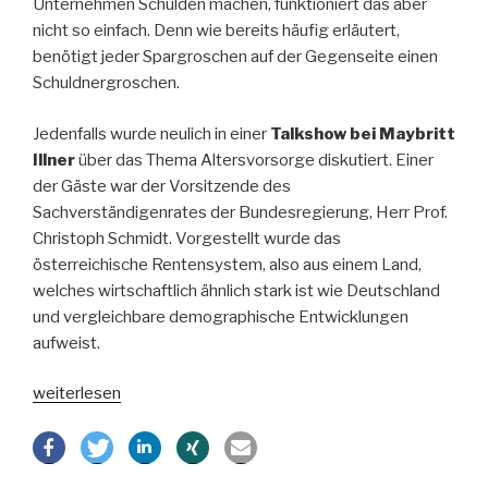
Unternehmen Schulden machen, funktioniert das aber
nicht so einfach. Denn wie bereits häufig erläutert,
benötigt jeder Spargroschen auf der Gegenseite einen
Schuldnergroschen.
Jedenfalls wurde neulich in einer
Talkshow bei Maybritt
Illner
über das Thema Altersvorsorge diskutiert. Einer
der Gäste war der Vorsitzende des
Sachverständigenrates der Bundesregierung, Herr Prof.
Christoph Schmidt. Vorgestellt wurde das
österreichische Rentensystem, also aus einem Land,
welches wirtschaftlich ähnlich stark ist wie Deutschland
und vergleichbare demographische Entwicklungen
aufweist.
„Ahnungsloser
weiterlesen
Sachverständiger
beim
Thema