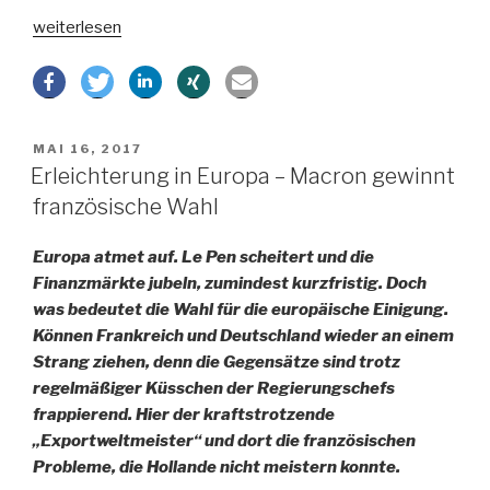
„Dr.
weiterlesen
Schäuble
–
Irrtümer
und
VERÖFFENTLICHT
MAI 16, 2017
Fehlleistungen“
AM
Erleichterung in Europa – Macron gewinnt
französische Wahl
Europa atmet auf. Le Pen scheitert und die
Finanzmärkte jubeln, zumindest kurzfristig. Doch
was bedeutet die Wahl für die europäische Einigung.
Können Frankreich und Deutschland wieder an einem
Strang ziehen, denn die Gegensätze sind trotz
regelmäßiger Küsschen der Regierungschefs
frappierend. Hier der kraftstrotzende
„Exportweltmeister“ und dort die französischen
Probleme, die Hollande nicht meistern konnte.