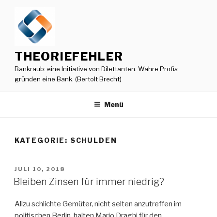
Zum
Inhalt
springen
THEORIEFEHLER
Bankraub: eine Initiative von Dilettanten. Wahre Profis
gründen eine Bank. (Bertolt Brecht)
Menü
KATEGORIE:
SCHULDEN
VERÖFFENTLICHT
JULI 10, 2018
AM
Bleiben Zinsen für immer niedrig?
Allzu schlichte Gemüter, nicht selten anzutreffen im
politischen Berlin, halten Mario Draghi für den