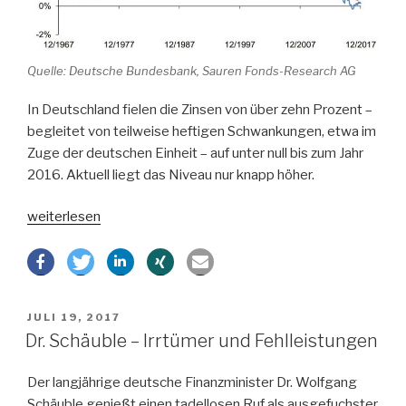
Quelle: Deutsche Bundesbank, Sauren Fonds-Research AG
In Deutschland fielen die Zinsen von über zehn Prozent –
begleitet von teilweise heftigen Schwankungen, etwa im
Zuge der deutschen Einheit – auf unter null bis zum Jahr
2016. Aktuell liegt das Niveau nur knapp höher.
„Bleiben
weiterlesen
Zinsen
für
immer
niedrig?“
VERÖFFENTLICHT
JULI 19, 2017
AM
Dr. Schäuble – Irrtümer und Fehlleistungen
Der langjährige deutsche Finanzminister Dr. Wolfgang
Schäuble genießt einen tadellosen Ruf als ausgefuchster