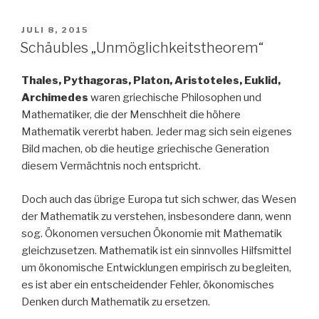
einziges
Desaster“
VERÖFFENTLICHT
JULI 8, 2015
AM
Schäubles „Unmöglichkeitstheorem“
Thales, Pythagoras, Platon, Aristoteles, Euklid,
Archimedes
waren griechische Philosophen und
Mathematiker, die der Menschheit die höhere
Mathematik vererbt haben. Jeder mag sich sein eigenes
Bild machen, ob die heutige griechische Generation
diesem Vermächtnis noch entspricht.
Doch auch das übrige Europa tut sich schwer, das Wesen
der Mathematik zu verstehen, insbesondere dann, wenn
sog. Ökonomen versuchen Ökonomie mit Mathematik
gleichzusetzen. Mathematik ist ein sinnvolles Hilfsmittel
um ökonomische Entwicklungen empirisch zu begleiten,
es ist aber ein entscheidender Fehler, ökonomisches
Denken durch Mathematik zu ersetzen.