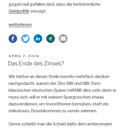
gegen null gefallen sind, dass die herkömmliche
Geldpolitik
versagt.
„Ökonomische
weiterlesen
Ursachen
der
europäischen
Krise“
VERÖFFENTLICHT
APRIL 7, 2016
AM
Das Ende des Zinses?
Wir hatten an dieser Stelle bereits mehrfach darüber
nachgedacht, warum der Zins fällt und fällt. Dem
klassischen deutschen Sparer mißfällt dies sehr, denn er
muss sich, will er mit seinem Spargroschen etwas
dazuverdienen, um Investitionen bemühen, statt ein
risikoloses Zinseinkommen zu verein-nahmen.
Gerne schiebt man die Schuld dafür dem amtierenden