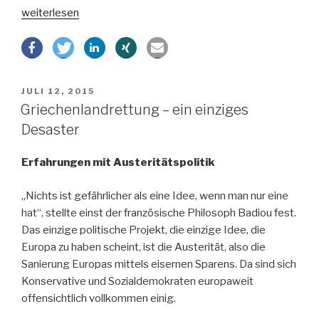
„Das
weiterlesen
Ende
des
Zinses?“
VERÖFFENTLICHT
JULI 12, 2015
AM
Griechenlandrettung – ein einziges
Desaster
Erfahrungen mit Austeritätspolitik
„Nichts ist gefährlicher als eine Idee, wenn man nur eine
hat“, stellte einst der französische Philosoph Badiou fest.
Das einzige politische Projekt, die einzige Idee, die
Europa zu haben scheint, ist die Austerität, also die
Sanierung Europas mittels eisernen Sparens. Da sind sich
Konservative und Sozialdemokraten europaweit
offensichtlich vollkommen einig.