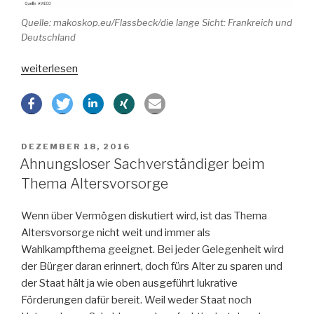
Quelle: makoskop.eu/Flassbeck/die lange Sicht: Frankreich und
Deutschland
„Erleichterung
weiterlesen
in
Europa
–
Macron
VERÖFFENTLICHT
DEZEMBER 18, 2016
gewinnt
AM
Ahnungsloser Sachverständiger beim
französische
Thema Altersvorsorge
Wahl“
Wenn über Vermögen diskutiert wird, ist das Thema
Altersvorsorge nicht weit und immer als
Wahlkampfthema geeignet. Bei jeder Gelegenheit wird
der Bürger daran erinnert, doch fürs Alter zu sparen und
der Staat hält ja wie oben ausgeführt lukrative
Förderungen dafür bereit. Weil weder Staat noch