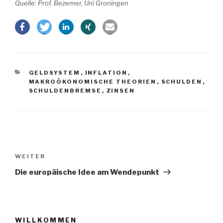
Quelle: Prof. Bezemer, Uni Groningen
KATEGORIEN
GELDSYSTEM
,
INFLATION
,
MAKROÖKONOMISCHE THEORIEN
,
SCHULDEN
,
SCHULDENBREMSE
,
ZINSEN
Beitragsnavigation
Nächster
WEITER
Beitrag
Die europäische Idee am Wendepunkt
WILLKOMMEN