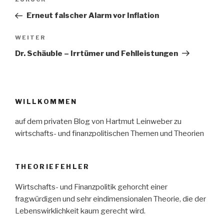
Vorheriger
Beitrag
Erneut falscher Alarm vor Inflation
Nächster
WEITER
Beitrag
Dr. Schäuble – Irrtümer und Fehlleistungen
WILLKOMMEN
auf dem privaten Blog von Hartmut Leinweber zu
wirtschafts- und finanzpolitischen Themen und Theorien
THEORIEFEHLER
Wirtschafts- und Finanzpolitik gehorcht einer
fragwürdigen und sehr eindimensionalen Theorie, die der
Lebenswirklichkeit kaum gerecht wird.