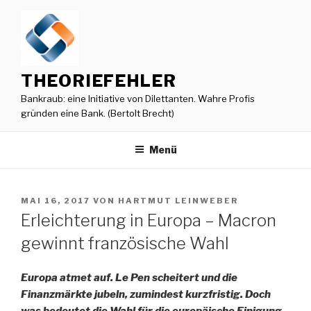
Zum
Inhalt
springen
THEORIEFEHLER
Bankraub: eine Initiative von Dilettanten. Wahre Profis
gründen eine Bank. (Bertolt Brecht)
Menü
VERÖFFENTLICHT
MAI 16, 2017
VON
HARTMUT LEINWEBER
AM
Erleichterung in Europa – Macron
gewinnt französische Wahl
Europa atmet auf. Le Pen scheitert und die
Finanzmärkte jubeln, zumindest kurzfristig. Doch