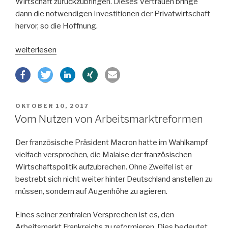
Wirtschaft zurückzubringen. Dieses Vertrauen bringe
dann die notwendigen Investitionen der Privatwirtschaft
hervor, so die Hoffnung.
„Wie
weiterlesen
kommt
Italien
aus
der
VERÖFFENTLICHT
OKTOBER 10, 2017
Krise?“
AM
Vom Nutzen von Arbeitsmarktreformen
Der französische Präsident Macron hatte im Wahlkampf
vielfach versprochen, die Malaise der französischen
Wirtschaftspolitik aufzubrechen. Ohne Zweifel ist er
bestrebt sich nicht weiter hinter Deutschland anstellen zu
müssen, sondern auf Augenhöhe zu agieren.
Eines seiner zentralen Versprechen ist es, den
Arbeitsmarkt Frankreichs zu reformieren. Dies bedeutet