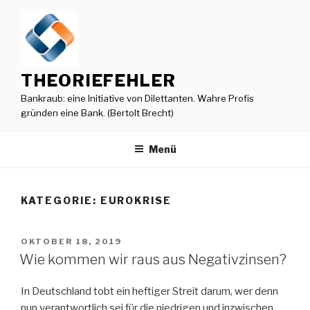
Zum
Inhalt
springen
THEORIEFEHLER
Bankraub: eine Initiative von Dilettanten. Wahre Profis
gründen eine Bank. (Bertolt Brecht)
Menü
KATEGORIE:
EUROKRISE
VERÖFFENTLICHT
OKTOBER 18, 2019
AM
Wie kommen wir raus aus Negativzinsen?
In Deutschland tobt ein heftiger Streit darum, wer denn
nun verantwortlich sei für die niedrigen und inzwischen