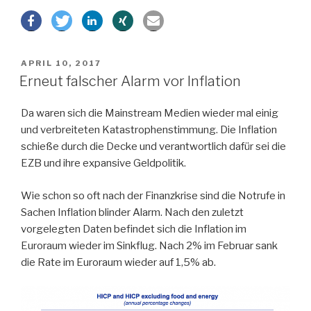
in
Europa
–
Macron
VERÖFFENTLICHT
APRIL 10, 2017
gewinnt
AM
Erneut falscher Alarm vor Inflation
französische
Wahl“
Da waren sich die Mainstream Medien wieder mal einig
und verbreiteten Katastrophenstimmung. Die Inflation
schieße durch die Decke und verantwortlich dafür sei die
EZB und ihre expansive Geldpolitik.
Wie schon so oft nach der Finanzkrise sind die Notrufe in
Sachen Inflation blinder Alarm. Nach den zuletzt
vorgelegten Daten befindet sich die Inflation im
Euroraum wieder im Sinkflug. Nach 2% im Februar sank
die Rate im Euroraum wieder auf 1,5% ab.