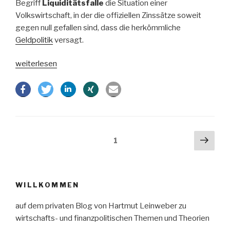
Begriff
Liquiditätsfalle
die Situation einer
Volkswirtschaft, in der die offiziellen Zinssätze soweit
gegen null gefallen sind, dass die herkömmliche
Geldpolitik
versagt.
„Ökonomische
weiterlesen
Ursachen
der
europäischen
Krise“
Beitragsnavigation
Näch
Seite
1
Seit
WILLKOMMEN
auf dem privaten Blog von Hartmut Leinweber zu
wirtschafts- und finanzpolitischen Themen und Theorien