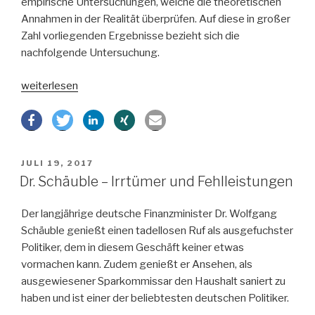
empirische Untersuchungen, welche die theoretischen
Annahmen in der Realität überprüfen. Auf diese in großer
Zahl vorliegenden Ergebnisse bezieht sich die
nachfolgende Untersuchung.
„Vom
weiterlesen
Nutzen
von
Arbeitsmarktreformen“
VERÖFFENTLICHT
JULI 19, 2017
AM
Dr. Schäuble – Irrtümer und Fehlleistungen
Der langjährige deutsche Finanzminister Dr. Wolfgang
Schäuble genießt einen tadellosen Ruf als ausgefuchster
Politiker, dem in diesem Geschäft keiner etwas
vormachen kann. Zudem genießt er Ansehen, als
ausgewiesener Sparkommissar den Haushalt saniert zu
haben und ist einer der beliebtesten deutschen Politiker.