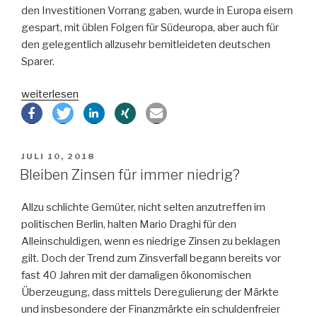
den Investitionen Vorrang gaben, wurde in Europa eisern
gespart, mit üblen Folgen für Südeuropa, aber auch für
den gelegentlich allzusehr bemitleideten deutschen
Sparer.
„Wie
weiterlesen
kommen
wir
raus
VERÖFFENTLICHT
JULI 10, 2018
aus
AM
Bleiben Zinsen für immer niedrig?
Negativzinsen?“
Allzu schlichte Gemüter, nicht selten anzutreffen im
politischen Berlin, halten Mario Draghi für den
Alleinschuldigen, wenn es niedrige Zinsen zu beklagen
gilt. Doch der Trend zum Zinsverfall begann bereits vor
fast 40 Jahren mit der damaligen ökonomischen
Überzeugung, dass mittels Deregulierung der Märkte
und insbesondere der Finanzmärkte ein schuldenfreier