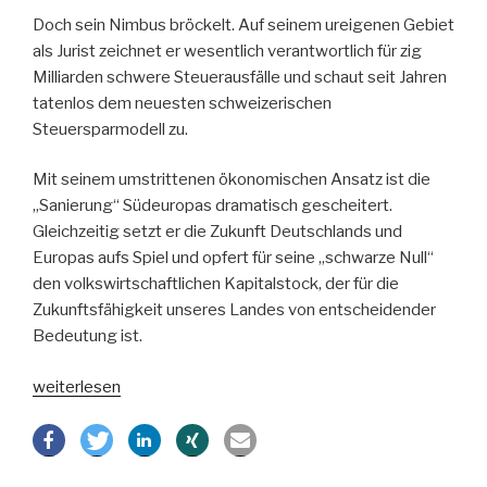
Doch sein Nimbus bröckelt. Auf seinem ureigenen Gebiet
als Jurist zeichnet er wesentlich verantwortlich für zig
Milliarden schwere Steuerausfälle und schaut seit Jahren
tatenlos dem neuesten schweizerischen
Steuersparmodell zu.
Mit seinem umstrittenen ökonomischen Ansatz ist die
„Sanierung“ Südeuropas dramatisch gescheitert.
Gleichzeitig setzt er die Zukunft Deutschlands und
Europas aufs Spiel und opfert für seine „schwarze Null“
den volkswirtschaftlichen Kapitalstock, der für die
Zukunftsfähigkeit unseres Landes von entscheidender
Bedeutung ist.
„Dr.
weiterlesen
Schäuble
–
Irrtümer