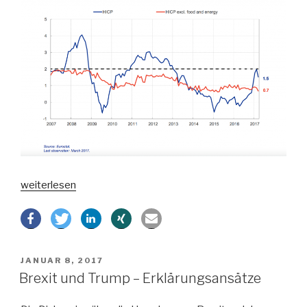
„Erneut
weiterlesen
falscher
Alarm
vor
Inflation“
VERÖFFENTLICHT
JANUAR 8, 2017
AM
Brexit und Trump – Erklärungsansätze