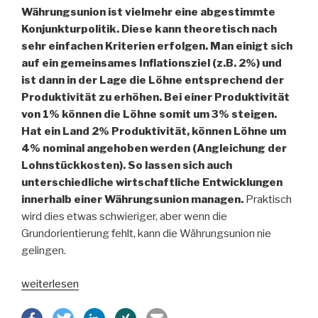
Währungsunion ist vielmehr eine abgestimmte
Konjunkturpolitik. Diese kann theoretisch nach
sehr einfachen Kriterien erfolgen. Man einigt sich
auf ein gemeinsames Inflationsziel (z.B. 2%) und
ist dann in der Lage die Löhne entsprechend der
Produktivität zu erhöhen. Bei einer Produktivität
von 1% können die Löhne somit um 3% steigen.
Hat ein Land 2% Produktivität, können Löhne um
4% nominal angehoben werden (Angleichung der
Lohnstückkosten). So lassen sich auch
unterschiedliche wirtschaftliche Entwicklungen
innerhalb einer Währungsunion managen.
Praktisch
wird dies etwas schwieriger, aber wenn die
Grundorientierung fehlt, kann die Währungsunion nie
gelingen.
„Warum
weiterlesen
der
Euro