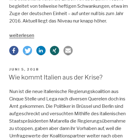
begleitet von teilweise heftigen Schwankungen, etwa im
Zuge der deutschen Einheit – auf unter null bis zum Jahr
2016. Aktuell liegt das Niveau nur knapp höher.
„Bleiben
weiterlesen
Zinsen
für
immer
niedrig?“
VERÖFFENTLICHT
JUNI 5, 2018
AM
Wie kommt Italien aus der Krise?
Nun ist die neue italienische Regierungskoalition aus
Cinque Stelle und Lega nach diversen Querelen doch ins
Amt gekommen. Die Politiker in Brüssel und Berlin sind
aufgeschreckt und versuchten Mithilfe des italienischen
Staatspräsidenten Matarella die Regierungsübernahme
zu stoppen, gaben aber dann ihr Vorhaben auf, weil die
Umfragewerte der Koalitionspartner weiter nach oben