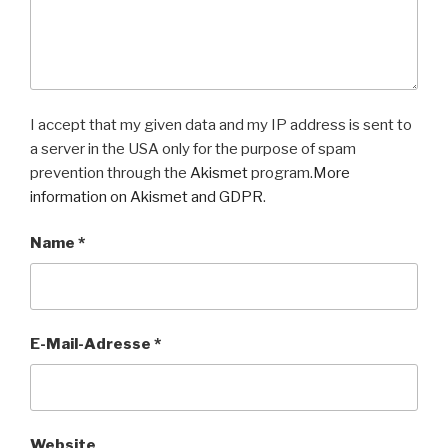
I accept that my given data and my IP address is sent to
a server in the USA only for the purpose of spam
prevention through the
Akismet
program.
More
information on Akismet and GDPR
.
Name
*
E-Mail-Adresse
*
Website