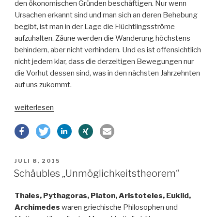
den ökonomischen Gründen beschäftigen. Nur wenn
Ursachen erkannt sind und man sich an deren Behebung
begibt, ist man in der Lage die Flüchtlingsströme
aufzuhalten. Zäune werden die Wanderung höchstens
behindern, aber nicht verhindern. Und es ist offensichtlich
nicht jedem klar, dass die derzeitigen Bewegungen nur
die Vorhut dessen sind, was in den nächsten Jahrzehnten
auf uns zukommt.
„Flüchtlingskrise
weiterlesen
und
Ihre
Ursachen“
VERÖFFENTLICHT
JULI 8, 2015
AM
Schäubles „Unmöglichkeitstheorem“
Thales, Pythagoras, Platon, Aristoteles, Euklid,
Archimedes
waren griechische Philosophen und