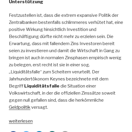
Unterstützung
Festzustellen ist, dass die extrem expansive Politik der
Zentralbanken bestenfalls schlimmeres verhütet hat, eine
positive Wirkung hinsichtlich Investition und
Beschäftigung dürfte nicht mehr zu erzielen sein. Die
Erwartung, dass mit fallendem Zins Investoren bereit
seien zu investieren und damit die Wirtschaft in Gang zu
bringen ist auch in normalen Zinsphasen empirisch wenig
zu belegen, erst recht ist sie in einer sog.
„Liquiditätsfalle“ zum Scheitern verurteilt. Der
Jahrhundertökonom Keynes bezeichnete mit dem
Begriff
Liquiditätsfalle
die Situation einer
Volkswirtschaft, in der die offiziellen Zinssätze soweit
gegen null gefallen sind, dass die herkömmliche
Geldpolitik
versagt.
„Ökonomische
weiterlesen
Ursachen