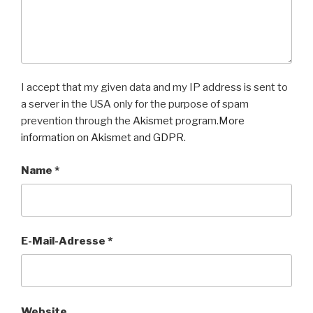
I accept that my given data and my IP address is sent to
a server in the USA only for the purpose of spam
prevention through the
Akismet
program.
More
information on Akismet and GDPR
.
Name
*
E-Mail-Adresse
*
Website