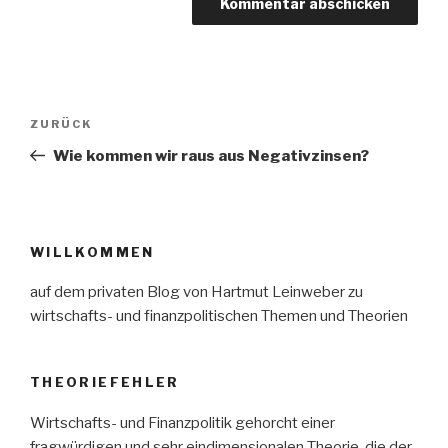
Beitragsnavigation
Vorheriger
ZURÜCK
Beitrag
Wie kommen wir raus aus Negativzinsen?
WILLKOMMEN
auf dem privaten Blog von Hartmut Leinweber zu
wirtschafts- und finanzpolitischen Themen und Theorien
THEORIEFEHLER
Wirtschafts- und Finanzpolitik gehorcht einer
fragwürdigen und sehr eindimensionalen Theorie, die der