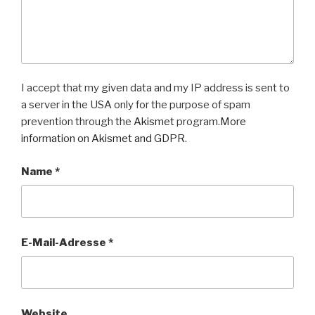
I accept that my given data and my IP address is sent to
a server in the USA only for the purpose of spam
prevention through the
Akismet
program.
More
information on Akismet and GDPR
.
Name
*
E-Mail-Adresse
*
Website