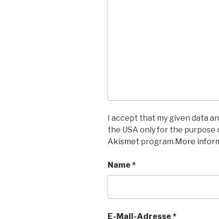
I accept that my given data and
the USA only for the purpose
Akismet
program.
More infor
Name
*
E-Mail-Adresse
*