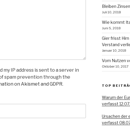
Bleiben Zinsen
Juli 10, 2018
Wie kommt Ital
Juni 5, 2018
Gier frisst Hir
Verstand verli
Januar 10, 2018
Vom Nutzen v
Oktober 10, 2017
 my IP address is sent to a server in
 of spam prevention through the
mation on Akismet and GDPR
.
TOP BEITRÄ
Warum der Eur
verfasst 12.07
Ursachen der 
verfasst 08.0