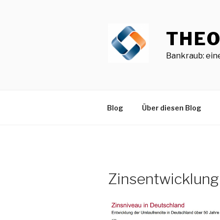
Zum
Inhalt
springen
THEO
Bankraub: eine
Blog
Über diesen Blog
Zinsentwicklung