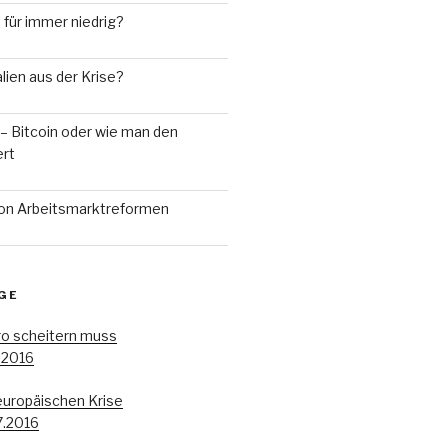
 für immer niedrig?
ien aus der Krise?
n – Bitcoin oder wie man den
ert
on Arbeitsmarktreformen
GE
o scheitern muss
.2016
europäischen Krise
7.2016