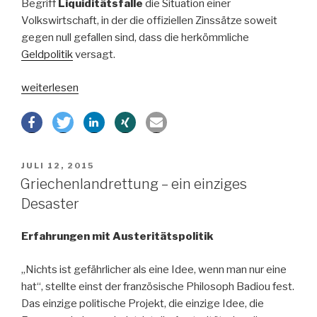
Begriff
Liquiditätsfalle
die Situation einer
Volkswirtschaft, in der die offiziellen Zinssätze soweit
gegen null gefallen sind, dass die herkömmliche
Geldpolitik
versagt.
„Ökonomische
weiterlesen
Ursachen
der
europäischen
Krise“
VERÖFFENTLICHT
JULI 12, 2015
AM
Griechenlandrettung – ein einziges
Desaster
Erfahrungen mit Austeritätspolitik
„Nichts ist gefährlicher als eine Idee, wenn man nur eine
hat“, stellte einst der französische Philosoph Badiou fest.
Das einzige politische Projekt, die einzige Idee, die