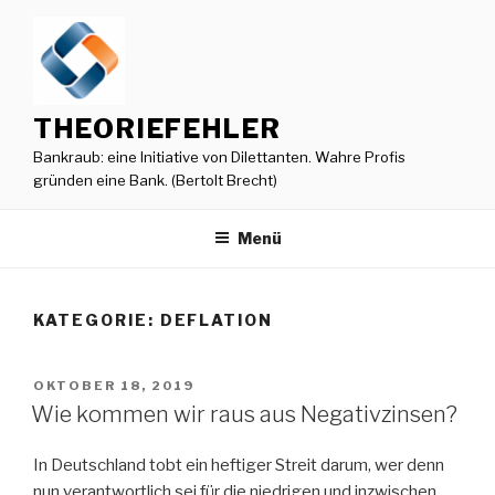
Zum
Inhalt
springen
THEORIEFEHLER
Bankraub: eine Initiative von Dilettanten. Wahre Profis
gründen eine Bank. (Bertolt Brecht)
Menü
KATEGORIE:
DEFLATION
VERÖFFENTLICHT
OKTOBER 18, 2019
AM
Wie kommen wir raus aus Negativzinsen?
In Deutschland tobt ein heftiger Streit darum, wer denn
nun verantwortlich sei für die niedrigen und inzwischen