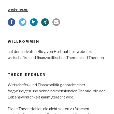
„Griechenlandrettung
weiterlesen
–
ein
einziges
Desaster“
WILLKOMMEN
auf dem privaten Blog von Hartmut Leinweber zu
wirtschafts- und finanzpolitischen Themen und Theorien
THEORIEFEHLER
Wirtschafts- und Finanzpolitik gehorcht einer
fragwürdigen und sehr eindimensionalen Theorie, die der
Lebenswirklichkeit kaum gerecht wird.
Diese Theoriefehler, die nicht selten zu falschen