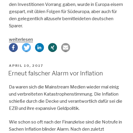
den Investitionen Vorrang gaben, wurde in Europa eisern
gespart, mit üblen Folgen für Südeuropa, aber auch für
den gelegentlich allzusehr bemitleideten deutschen
Sparer.
„Wie
weiterlesen
kommen
wir
raus
VERÖFFENTLICHT
APRIL 10, 2017
aus
AM
Erneut falscher Alarm vor Inflation
Negativzinsen?“
Da waren sich die Mainstream Medien wieder mal einig
und verbreiteten Katastrophenstimmung. Die Inflation
schieße durch die Decke und verantwortlich dafür sei die
EZB und ihre expansive Geldpolitik.
Wie schon so oft nach der Finanzkrise sind die Notrufe in
Sachen Inflation blinder Alarm. Nach den zuletzt