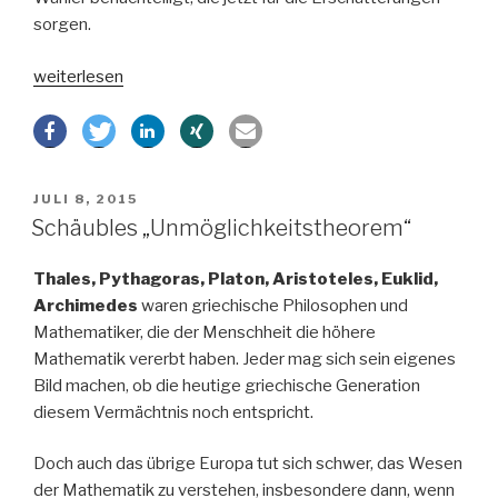
sorgen.
„Brexit
weiterlesen
und
Trump
–
Erklärungsansätze“
VERÖFFENTLICHT
JULI 8, 2015
AM
Schäubles „Unmöglichkeitstheorem“
Thales, Pythagoras, Platon, Aristoteles, Euklid,
Archimedes
waren griechische Philosophen und
Mathematiker, die der Menschheit die höhere
Mathematik vererbt haben. Jeder mag sich sein eigenes
Bild machen, ob die heutige griechische Generation
diesem Vermächtnis noch entspricht.
Doch auch das übrige Europa tut sich schwer, das Wesen
der Mathematik zu verstehen, insbesondere dann, wenn