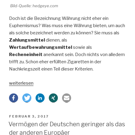
Bild-Quelle: hedgeye.com
Doch ist die Bezeichnung Währung nicht eher ein
Euphemismus? Was muss eine Währung bieten, um auch
als solche bezeichnet werden zu können? Sie muss als
Zahlungsmittel
dienen, als
Wertaufbewahrungsmittel
sowie als
Recheneinheit
anerkannt sein. Doch nichts von alledem
trifft zu. Schon eher erfüllten Zigaretten in der
Nachkriegszeit einen Teil dieser Kriterien.
„Gier
weiterlesen
frisst
Hirn
–
Bitcoin
VERÖFFENTLICHT
FEBRUAR 3, 2017
oder
AM
Vermögen der Deutschen geringer als das
wie
der anderen Europäer
man