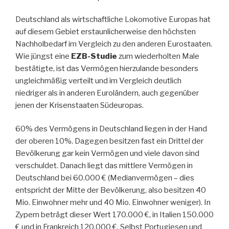
den
Deutschland als wirtschaftliche Lokomotive Europas hat
Verstand
auf diesem Gebiet erstaunlicherweise den höchsten
verliert“
Nachholbedarf im Vergleich zu den anderen Eurostaaten.
Wie jüngst eine
EZB-Studie
zum wiederholten Male
bestätigte, ist das Vermögen hierzulande besonders
ungleichmäßig verteilt und im Vergleich deutlich
niedriger als in anderen Euroländern, auch gegenüber
jenen der Krisenstaaten Südeuropas.
60% des Vermögens in Deutschland liegen in der Hand
der oberen 10%. Dagegen besitzen fast ein Drittel der
Bevölkerung gar kein Vermögen und viele davon sind
verschuldet. Danach liegt das mittlere Vermögen in
Deutschland bei 60.000 € (Medianvermögen – dies
entspricht der Mitte der Bevölkerung, also besitzen 40
Mio. Einwohner mehr und 40 Mio. Einwohner weniger). In
Zypern beträgt dieser Wert 170.000 €, in Italien 150.000
€ und in Frankreich 120.000 €. Selbst Portugiesen und