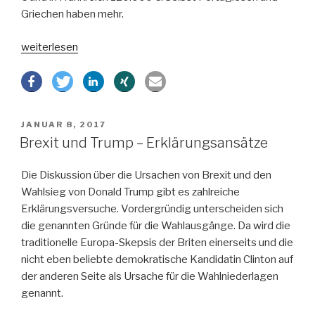
Griechen haben mehr.
„Vermögen
weiterlesen
der
Deutschen
geringer
als
VERÖFFENTLICHT
JANUAR 8, 2017
das
AM
Brexit und Trump – Erklärungsansätze
der
anderen
Die Diskussion über die Ursachen von Brexit und den
Europäer“
Wahlsieg von Donald Trump gibt es zahlreiche
Erklärungsversuche. Vordergründig unterscheiden sich
die genannten Gründe für die Wahlausgänge. Da wird die
traditionelle Europa-Skepsis der Briten einerseits und die
nicht eben beliebte demokratische Kandidatin Clinton auf
der anderen Seite als Ursache für die Wahlniederlagen
genannt.